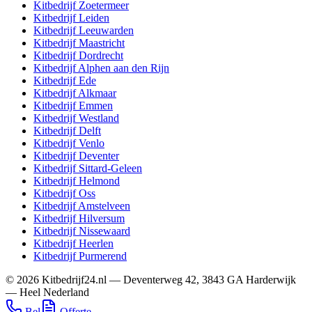
Kitbedrijf
Zoetermeer
Kitbedrijf
Leiden
Kitbedrijf
Leeuwarden
Kitbedrijf
Maastricht
Kitbedrijf
Dordrecht
Kitbedrijf
Alphen aan den Rijn
Kitbedrijf
Ede
Kitbedrijf
Alkmaar
Kitbedrijf
Emmen
Kitbedrijf
Westland
Kitbedrijf
Delft
Kitbedrijf
Venlo
Kitbedrijf
Deventer
Kitbedrijf
Sittard-Geleen
Kitbedrijf
Helmond
Kitbedrijf
Oss
Kitbedrijf
Amstelveen
Kitbedrijf
Hilversum
Kitbedrijf
Nissewaard
Kitbedrijf
Heerlen
Kitbedrijf
Purmerend
©
2026
Kitbedrijf24.nl
—
Deventerweg 42
,
3843 GA
Harderwijk
—
Heel Nederland
Bel
Offerte