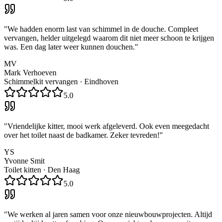
"
We hadden enorm last van schimmel in de douche. Compleet
vervangen, helder uitgelegd waarom dit niet meer schoon te krijgen
was. Een dag later weer kunnen douchen.
"
MV
Mark Verhoeven
Schimmelkit vervangen
·
Eindhoven
5.0
"
Vriendelijke kitter, mooi werk afgeleverd. Ook even meegedacht
over het toilet naast de badkamer. Zeker tevreden!
"
YS
Yvonne Smit
Toilet kitten
·
Den Haag
5.0
"
We werken al jaren samen voor onze nieuwbouwprojecten. Altijd