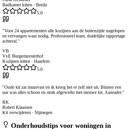
Badkamer kitten
·
Breda
5.0
"
Voor 24 appartementen alle kozijnen aan de buitenzijde nagelopen
en vervangen waar nodig. Professioneel team, duidelijke rapportage
achteraf.
"
VB
VvE Burgemeesterhof
Kozijnen kitten
·
Haarlem
5.0
"
Oude kit zat muurvast en ik kreeg het er zelf niet uit. Binnen een
uur was alles schoon en strak afgewerkt met nieuwe kit. Aanrader.
"
RK
Robert Klaassen
Kit verwijderen
·
Nijmegen
Onderhoudstips voor woningen in