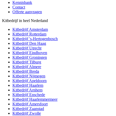
Kennisbank
Contact
Offerte aanvragen
Kitbedrijf in heel Nederland
Kitbedrijf
Amsterdam
Kitbedrijf
Rotterdam
Kitbedrijf
's-Hertogenbosch
Kitbedrijf
Den Haag
Kitbedrijf
Utrecht
Kitbedrijf
Eindhoven
Kitbedrijf
Groningen
Kitbedrijf
Tilburg
Kitbedrijf
Almere
Kitbedrijf
Breda
Kitbedrijf
Nijmegen
Kitbedrijf
Apeldoorn
Kitbedrijf
Haarlem
Kitbedrijf
Arnhem
Kitbedrijf
Enschede
Kitbedrijf
Haarlemmermeer
Kitbedrijf
Amersfoort
Kitbedrijf
Zaanstad
Kitbedrijf
Zwolle