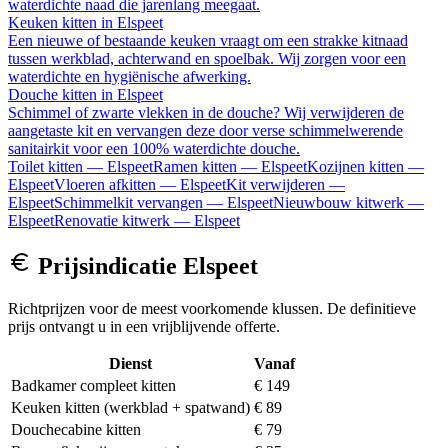
waterdichte naad die jarenlang meegaat.
Keuken kitten
in
Elspeet
Een nieuwe of bestaande keuken vraagt om een strakke kitnaad
tussen werkblad, achterwand en spoelbak. Wij zorgen voor een
waterdichte en hygiënische afwerking.
Douche kitten
in
Elspeet
Schimmel of zwarte vlekken in de douche? Wij verwijderen de
aangetaste kit en vervangen deze door verse schimmelwerende
sanitairkit voor een 100% waterdichte douche.
Toilet kitten
—
Elspeet
Ramen kitten
—
Elspeet
Kozijnen kitten
—
Elspeet
Vloeren afkitten
—
Elspeet
Kit verwijderen
—
Elspeet
Schimmelkit vervangen
—
Elspeet
Nieuwbouw kitwerk
—
Elspeet
Renovatie kitwerk
—
Elspeet
Prijsindicatie
Elspeet
Richtprijzen voor de meest voorkomende klussen. De definitieve
prijs ontvangt u in een vrijblijvende offerte.
Dienst
Vanaf
Badkamer compleet kitten
€ 149
Keuken kitten (werkblad + spatwand)
€ 89
Douchecabine kitten
€ 79