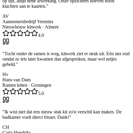
op tijd, altijd nette afwerking. Onze opzichters hoeven nooit
klachten aan te kaarten.
"
AV
Aannemersbedrijf Veenstra
Nieuwbouw kitwerk
·
Almere
4.0
"
Tocht onder de ramen is weg, kitwerk ziet er strak uit. Eén ster eraf
omdat ze iets later kwamen dan afgesproken, maar wel netjes
gebeld.
"
Hv
Hans van Dam
Ramen kitten
·
Groningen
5.0
"
Ik wist niet dat een nieuw stuk kit zo'n verschil kan maken. De
badkamer voelt direct frisser. Dank!
"
CH
Carla Hendriks