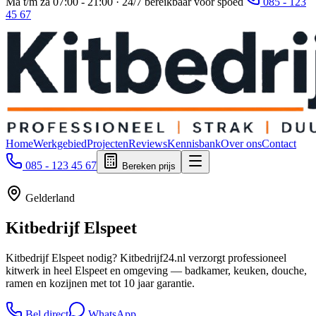
Ma t/m za 07:00 - 21:00 · 24/7 bereikbaar voor spoed
085 - 123
45 67
Home
Werkgebied
Projecten
Reviews
Kennisbank
Over ons
Contact
085 - 123 45 67
Bereken prijs
Gelderland
Kitbedrijf
Elspeet
Kitbedrijf Elspeet nodig? Kitbedrijf24.nl verzorgt professioneel
kitwerk in heel Elspeet en omgeving — badkamer, keuken, douche,
ramen en kozijnen met tot 10 jaar garantie.
Bel direct
WhatsApp