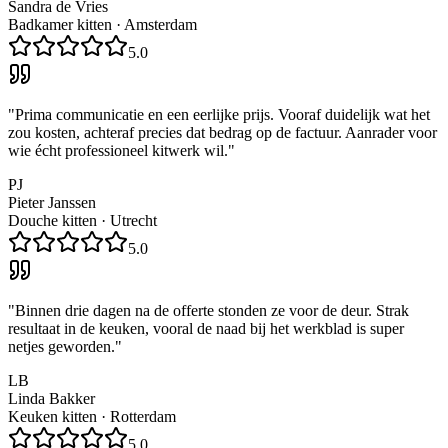
Sandra de Vries
Badkamer kitten
·
Amsterdam
5.0
"
Prima communicatie en een eerlijke prijs. Vooraf duidelijk wat het
zou kosten, achteraf precies dat bedrag op de factuur. Aanrader voor
wie écht professioneel kitwerk wil.
"
PJ
Pieter Janssen
Douche kitten
·
Utrecht
5.0
"
Binnen drie dagen na de offerte stonden ze voor de deur. Strak
resultaat in de keuken, vooral de naad bij het werkblad is super
netjes geworden.
"
LB
Linda Bakker
Keuken kitten
·
Rotterdam
5.0