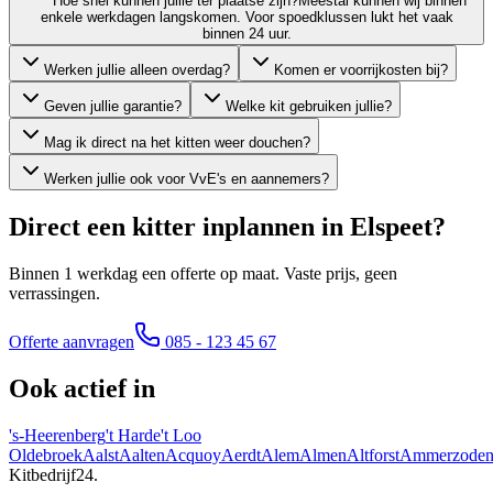
Hoe snel kunnen jullie ter plaatse zijn?
Meestal kunnen wij binnen
enkele werkdagen langskomen. Voor spoedklussen lukt het vaak
binnen 24 uur.
Werken jullie alleen overdag?
Komen er voorrijkosten bij?
Geven jullie garantie?
Welke kit gebruiken jullie?
Mag ik direct na het kitten weer douchen?
Werken jullie ook voor VvE's en aannemers?
Direct een kitter inplannen in
Elspeet
?
Binnen 1 werkdag een offerte op maat. Vaste prijs, geen
verrassingen.
Offerte aanvragen
085 - 123 45 67
Ook actief in
's-Heerenberg
't Harde
't Loo
Oldebroek
Aalst
Aalten
Acquoy
Aerdt
Alem
Almen
Altforst
Ammerzode
Kitbedrijf24
.