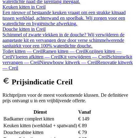
waterdichte naad die jarenlang meegaat.
Keuken kitten
in
Creil
Een nieuwe of bestaande keuken vraagt om een strakke kitnaad
tussen werkblad, achterwand en spoelbak. Wij zorgen voor een
waterdichte en hygiënische afwerking.
Douche kitten
in
Creil
Schimmel of zwarte vlekken in de douche? Wij verwijderen de
aangetaste kit en vervangen deze door verse schimmelwerende
sanitairkit voor een 100% waterdichte douche.
Toilet kitten
—
Creil
Ramen kitten
—
Creil
Kozijnen kitten
—
Creil
Vloeren afkitten
—
Creil
Kit verwijderen
—
Creil
Schimmelkit
vervangen
—
Creil
Nieuwbouw kitwerk
—
Creil
Renovatie kitwerk
—
Creil
Prijsindicatie
Creil
Richtprijzen voor de meest voorkomende klussen. De definitieve
prijs ontvangt u in een vrijblijvende offerte.
Dienst
Vanaf
Badkamer compleet kitten
€ 149
Keuken kitten (werkblad + spatwand)
€ 89
Douchecabine kitten
€ 79