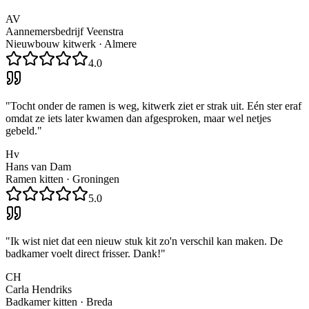
AV
Aannemersbedrijf Veenstra
Nieuwbouw kitwerk
·
Almere
4.0
"
Tocht onder de ramen is weg, kitwerk ziet er strak uit. Eén ster eraf
omdat ze iets later kwamen dan afgesproken, maar wel netjes
gebeld.
"
Hv
Hans van Dam
Ramen kitten
·
Groningen
5.0
"
Ik wist niet dat een nieuw stuk kit zo'n verschil kan maken. De
badkamer voelt direct frisser. Dank!
"
CH
Carla Hendriks
Badkamer kitten
·
Breda