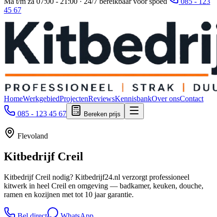
Ma t/m za 07:00 - 21:00 · 24/7 bereikbaar voor spoed
085 - 123
45 67
Home
Werkgebied
Projecten
Reviews
Kennisbank
Over ons
Contact
085 - 123 45 67
Bereken prijs
Flevoland
Kitbedrijf
Creil
Kitbedrijf Creil nodig? Kitbedrijf24.nl verzorgt professioneel
kitwerk in heel Creil en omgeving — badkamer, keuken, douche,
ramen en kozijnen met tot 10 jaar garantie.
Bel direct
WhatsApp