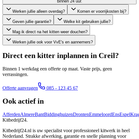
binnen 24 uur.
Werken jullie alleen overdag?
Komen er voorrijkosten bij?
Geven jullie garantie?
Welke kit gebruiken jullie?
Mag ik direct na het kitten weer douchen?
Werken jullie ook voor VvE's en aannemers?
Direct een kitter inplannen in
Creil
?
Binnen 1 werkdag een offerte op maat. Vaste prijs, geen
verrassingen.
Offerte aanvragen
085 - 123 45 67
Ook actief in
Afferden
Almere
Bant
Biddinghuizen
Dronten
Emmeloord
Ens
Espel
Kra
Kitbedrijf24
.
Kitbedrijf24.nl is uw specialist voor professioneel kitwerk in heel
Nederland. Strakke afwerking, garantie en snelle planning voor