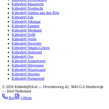
Kitbedrijf
Maastricht
Kitbedrijf
Dordrecht
Kitbedrijf
Alphen aan den Rijn
Kitbedrijf
Ede
Kitbedrijf
Alkmaar
Kitbedrijf
Emmen
Kitbedrijf
Westland
Kitbedrijf
Delft
Kitbedrijf
Venlo
Kitbedrijf
Deventer
Kitbedrijf
Sittard-Geleen
Kitbedrijf
Helmond
Kitbedrijf
Oss
Kitbedrijf
Amstelveen
Kitbedrijf
Hilversum
Kitbedrijf
Nissewaard
Kitbedrijf
Heerlen
Kitbedrijf
Purmerend
©
2026
Kitbedrijf24.nl
—
Deventerweg 42
,
3843 GA
Harderwijk
—
Heel Nederland
Bel
Offerte