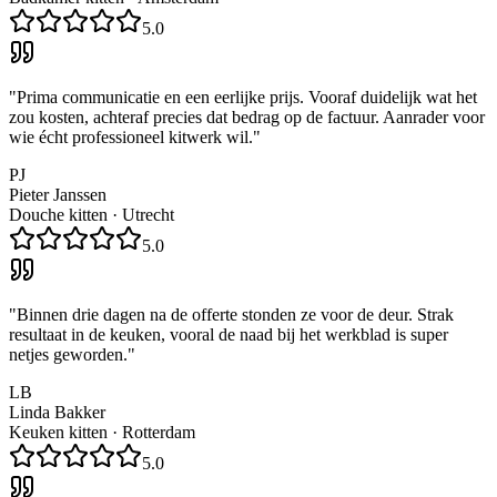
5.0
"
Prima communicatie en een eerlijke prijs. Vooraf duidelijk wat het
zou kosten, achteraf precies dat bedrag op de factuur. Aanrader voor
wie écht professioneel kitwerk wil.
"
PJ
Pieter Janssen
Douche kitten
·
Utrecht
5.0
"
Binnen drie dagen na de offerte stonden ze voor de deur. Strak
resultaat in de keuken, vooral de naad bij het werkblad is super
netjes geworden.
"
LB
Linda Bakker
Keuken kitten
·
Rotterdam
5.0