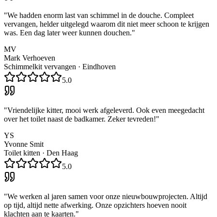
"
We hadden enorm last van schimmel in de douche. Compleet
vervangen, helder uitgelegd waarom dit niet meer schoon te krijgen
was. Een dag later weer kunnen douchen.
"
MV
Mark Verhoeven
Schimmelkit vervangen
·
Eindhoven
5.0
"
Vriendelijke kitter, mooi werk afgeleverd. Ook even meegedacht
over het toilet naast de badkamer. Zeker tevreden!
"
YS
Yvonne Smit
Toilet kitten
·
Den Haag
5.0
"
We werken al jaren samen voor onze nieuwbouwprojecten. Altijd
op tijd, altijd nette afwerking. Onze opzichters hoeven nooit
klachten aan te kaarten.
"