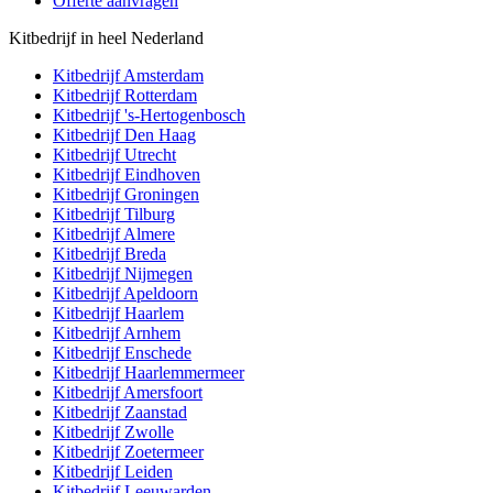
Offerte aanvragen
Kitbedrijf in heel Nederland
Kitbedrijf
Amsterdam
Kitbedrijf
Rotterdam
Kitbedrijf
's-Hertogenbosch
Kitbedrijf
Den Haag
Kitbedrijf
Utrecht
Kitbedrijf
Eindhoven
Kitbedrijf
Groningen
Kitbedrijf
Tilburg
Kitbedrijf
Almere
Kitbedrijf
Breda
Kitbedrijf
Nijmegen
Kitbedrijf
Apeldoorn
Kitbedrijf
Haarlem
Kitbedrijf
Arnhem
Kitbedrijf
Enschede
Kitbedrijf
Haarlemmermeer
Kitbedrijf
Amersfoort
Kitbedrijf
Zaanstad
Kitbedrijf
Zwolle
Kitbedrijf
Zoetermeer
Kitbedrijf
Leiden
Kitbedrijf
Leeuwarden