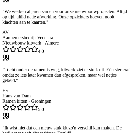
"
We werken al jaren samen voor onze nieuwbouwprojecten. Altijd
op tijd, altijd nette afwerking. Onze opzichters hoeven nooit
klachten aan te kaarten.
"
AV
Aannemersbedrijf Veenstra
Nieuwbouw kitwerk
·
Almere
4.0
"
Tocht onder de ramen is weg, kitwerk ziet er strak uit. Eén ster eraf
omdat ze iets later kwamen dan afgesproken, maar wel netjes
gebeld.
"
Hv
Hans van Dam
Ramen kitten
·
Groningen
5.0
"
Ik wist niet dat een nieuw stuk kit zo'n verschil kan maken. De