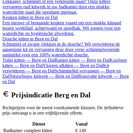
Lekkages, schimmel of een verkleurde naad? Onze kitters
vervangen oud kitwerk in uw badkamer door een strakke,
waterdichte naad die jarenlang meegaat.
Keuken kitten
in
Berg en Dal
Een nieuwe of bestaande keuken vraagt om een strakke kitnaad
tussen werkblad, achterwand en spoelbak. Wij zorgen voor een
waterdichte en hygiënische afwerking.
Douche kitten
in
Berg en Dal
Schimmel of zwarte vlekken in de douche? Wij verwijderen de
aangetaste kit en vervangen deze door verse schimmelwerende
sanitairkit voor een 100% waterdichte douche.
Toilet kitten
—
Berg en Dal
Ramen kitten
—
Berg en Dal
Kozijnen
kitten
—
Berg en Dal
Vloeren afkitten
—
Berg en Dal
Kit
verwijderen
—
Berg en Dal
Schimmelkit vervangen
—
Berg en
Dal
Nieuwbouw kitwerk
—
Berg en Dal
Renovatie kitwerk
—
Berg
en Dal
Prijsindicatie
Berg en Dal
Richtprijzen voor de meest voorkomende klussen. De definitieve
prijs ontvangt u in een vrijblijvende offerte.
Dienst
Vanaf
Badkamer compleet kitten
€ 149