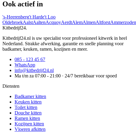
Ook actief in
's-Heerenberg
't Harde
't Loo
Oldebroek
Aalst
Aalten
Acquoy
Aerdt
Alem
Almen
Altforst
Ammerzode
Kitbedrijf24
.
Kitbedrijf24.nl is uw specialist voor professioneel kitwerk in heel
Nederland. Strakke afwerking, garantie en snelle planning voor
badkamer, keuken, ramen, kozijnen en meer.
085 - 123 45 67
WhatsApp
info@kitbedrijf24.nl
Ma t/m za 07:00 - 21:00 · 24/7 bereikbaar voor spoed
Diensten
Badkamer kitten
Keuken kitten
Toilet kitten
Douche kitten
Ramen kitten
Kozijnen kitten
Vloeren afkitten