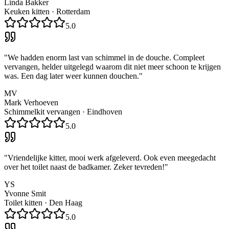
Linda Bakker
Keuken kitten
·
Rotterdam
5.0
"
We hadden enorm last van schimmel in de douche. Compleet
vervangen, helder uitgelegd waarom dit niet meer schoon te krijgen
was. Een dag later weer kunnen douchen.
"
MV
Mark Verhoeven
Schimmelkit vervangen
·
Eindhoven
5.0
"
Vriendelijke kitter, mooi werk afgeleverd. Ook even meegedacht
over het toilet naast de badkamer. Zeker tevreden!
"
YS
Yvonne Smit
Toilet kitten
·
Den Haag
5.0