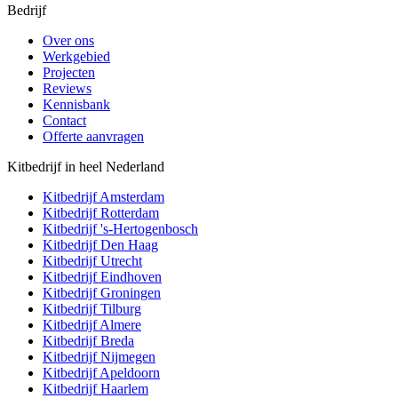
Bedrijf
Over ons
Werkgebied
Projecten
Reviews
Kennisbank
Contact
Offerte aanvragen
Kitbedrijf in heel Nederland
Kitbedrijf
Amsterdam
Kitbedrijf
Rotterdam
Kitbedrijf
's-Hertogenbosch
Kitbedrijf
Den Haag
Kitbedrijf
Utrecht
Kitbedrijf
Eindhoven
Kitbedrijf
Groningen
Kitbedrijf
Tilburg
Kitbedrijf
Almere
Kitbedrijf
Breda
Kitbedrijf
Nijmegen
Kitbedrijf
Apeldoorn
Kitbedrijf
Haarlem