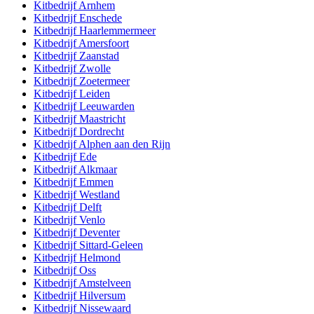
Kitbedrijf
Arnhem
Kitbedrijf
Enschede
Kitbedrijf
Haarlemmermeer
Kitbedrijf
Amersfoort
Kitbedrijf
Zaanstad
Kitbedrijf
Zwolle
Kitbedrijf
Zoetermeer
Kitbedrijf
Leiden
Kitbedrijf
Leeuwarden
Kitbedrijf
Maastricht
Kitbedrijf
Dordrecht
Kitbedrijf
Alphen aan den Rijn
Kitbedrijf
Ede
Kitbedrijf
Alkmaar
Kitbedrijf
Emmen
Kitbedrijf
Westland
Kitbedrijf
Delft
Kitbedrijf
Venlo
Kitbedrijf
Deventer
Kitbedrijf
Sittard-Geleen
Kitbedrijf
Helmond
Kitbedrijf
Oss
Kitbedrijf
Amstelveen
Kitbedrijf
Hilversum
Kitbedrijf
Nissewaard