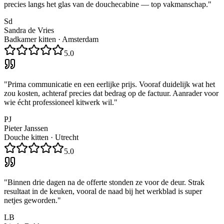
precies langs het glas van de douchecabine — top vakmanschap.
"
Sd
Sandra de Vries
Badkamer kitten
·
Amsterdam
5.0
"
Prima communicatie en een eerlijke prijs. Vooraf duidelijk wat het
zou kosten, achteraf precies dat bedrag op de factuur. Aanrader voor
wie écht professioneel kitwerk wil.
"
PJ
Pieter Janssen
Douche kitten
·
Utrecht
5.0
"
Binnen drie dagen na de offerte stonden ze voor de deur. Strak
resultaat in de keuken, vooral de naad bij het werkblad is super
netjes geworden.
"
LB