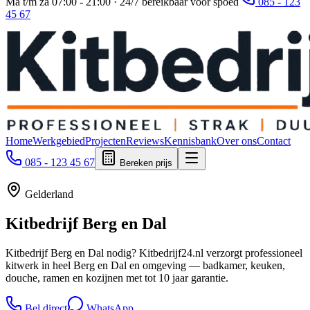
Ma t/m za 07:00 - 21:00 · 24/7 bereikbaar voor spoed
085 - 123
45 67
Home
Werkgebied
Projecten
Reviews
Kennisbank
Over ons
Contact
085 - 123 45 67
Bereken prijs
Gelderland
Kitbedrijf
Berg en Dal
Kitbedrijf Berg en Dal nodig? Kitbedrijf24.nl verzorgt professioneel
kitwerk in heel Berg en Dal en omgeving — badkamer, keuken,
douche, ramen en kozijnen met tot 10 jaar garantie.
Bel direct
WhatsApp