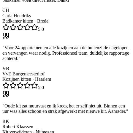
badkamer voelt direct frisser. Dank!
"
CH
Carla Hendriks
Badkamer kitten
·
Breda
5.0
"
Voor 24 appartementen alle kozijnen aan de buitenzijde nagelopen
en vervangen waar nodig. Professioneel team, duidelijke rapportage
achteraf.
"
VB
VvE Burgemeesterhof
Kozijnen kitten
·
Haarlem
5.0
"
Oude kit zat muurvast en ik kreeg het er zelf niet uit. Binnen een
uur was alles schoon en strak afgewerkt met nieuwe kit. Aanrader.
"
RK
Robert Klaassen
Kit verwijderen
·
Nijmegen