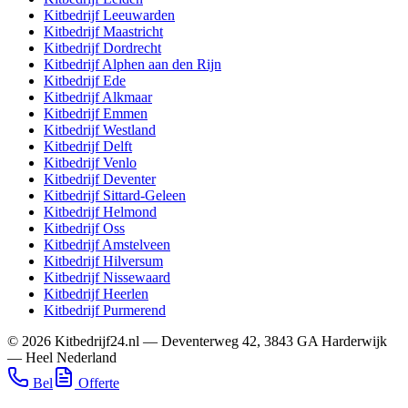
Kitbedrijf
Leeuwarden
Kitbedrijf
Maastricht
Kitbedrijf
Dordrecht
Kitbedrijf
Alphen aan den Rijn
Kitbedrijf
Ede
Kitbedrijf
Alkmaar
Kitbedrijf
Emmen
Kitbedrijf
Westland
Kitbedrijf
Delft
Kitbedrijf
Venlo
Kitbedrijf
Deventer
Kitbedrijf
Sittard-Geleen
Kitbedrijf
Helmond
Kitbedrijf
Oss
Kitbedrijf
Amstelveen
Kitbedrijf
Hilversum
Kitbedrijf
Nissewaard
Kitbedrijf
Heerlen
Kitbedrijf
Purmerend
©
2026
Kitbedrijf24.nl
—
Deventerweg 42
,
3843 GA
Harderwijk
—
Heel Nederland
Bel
Offerte