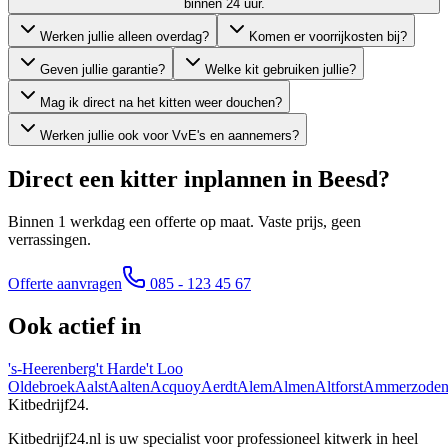
binnen 24 uur.
Werken jullie alleen overdag?
Komen er voorrijkosten bij?
Geven jullie garantie?
Welke kit gebruiken jullie?
Mag ik direct na het kitten weer douchen?
Werken jullie ook voor VvE's en aannemers?
Direct een kitter inplannen in
Beesd
?
Binnen 1 werkdag een offerte op maat. Vaste prijs, geen
verrassingen.
Offerte aanvragen
085 - 123 45 67
Ook actief in
's-Heerenberg
't Harde
't Loo
Oldebroek
Aalst
Aalten
Acquoy
Aerdt
Alem
Almen
Altforst
Ammerzode
Kitbedrijf24
.
Kitbedrijf24.nl is uw specialist voor professioneel kitwerk in heel