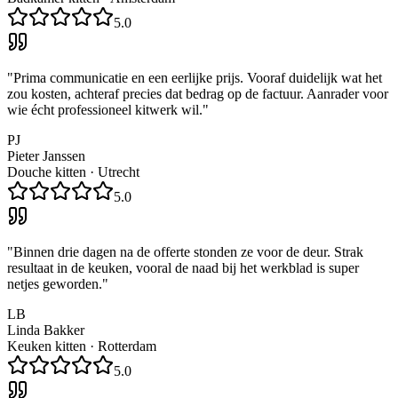
5.0
"
Prima communicatie en een eerlijke prijs. Vooraf duidelijk wat het
zou kosten, achteraf precies dat bedrag op de factuur. Aanrader voor
wie écht professioneel kitwerk wil.
"
PJ
Pieter Janssen
Douche kitten
·
Utrecht
5.0
"
Binnen drie dagen na de offerte stonden ze voor de deur. Strak
resultaat in de keuken, vooral de naad bij het werkblad is super
netjes geworden.
"
LB
Linda Bakker
Keuken kitten
·
Rotterdam
5.0