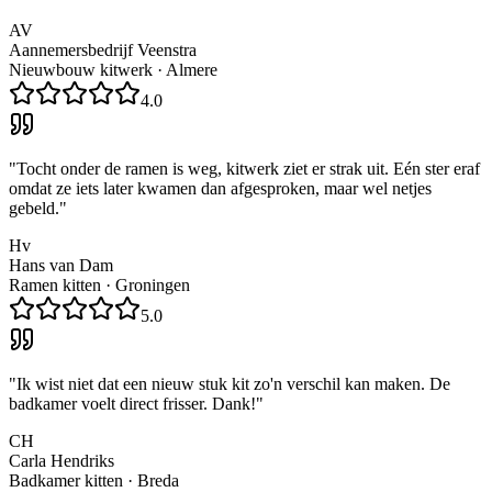
AV
Aannemersbedrijf Veenstra
Nieuwbouw kitwerk
·
Almere
4.0
"
Tocht onder de ramen is weg, kitwerk ziet er strak uit. Eén ster eraf
omdat ze iets later kwamen dan afgesproken, maar wel netjes
gebeld.
"
Hv
Hans van Dam
Ramen kitten
·
Groningen
5.0
"
Ik wist niet dat een nieuw stuk kit zo'n verschil kan maken. De
badkamer voelt direct frisser. Dank!
"
CH
Carla Hendriks
Badkamer kitten
·
Breda