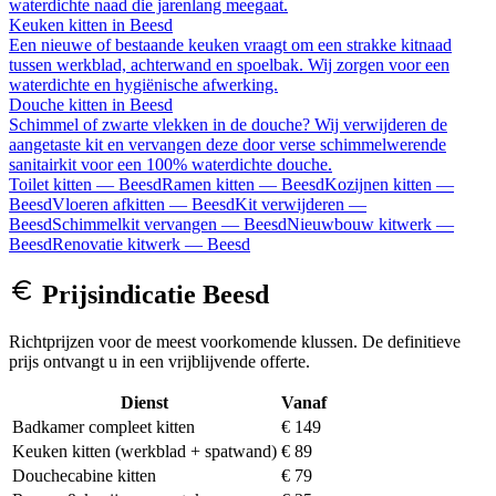
waterdichte naad die jarenlang meegaat.
Keuken kitten
in
Beesd
Een nieuwe of bestaande keuken vraagt om een strakke kitnaad
tussen werkblad, achterwand en spoelbak. Wij zorgen voor een
waterdichte en hygiënische afwerking.
Douche kitten
in
Beesd
Schimmel of zwarte vlekken in de douche? Wij verwijderen de
aangetaste kit en vervangen deze door verse schimmelwerende
sanitairkit voor een 100% waterdichte douche.
Toilet kitten
—
Beesd
Ramen kitten
—
Beesd
Kozijnen kitten
—
Beesd
Vloeren afkitten
—
Beesd
Kit verwijderen
—
Beesd
Schimmelkit vervangen
—
Beesd
Nieuwbouw kitwerk
—
Beesd
Renovatie kitwerk
—
Beesd
Prijsindicatie
Beesd
Richtprijzen voor de meest voorkomende klussen. De definitieve
prijs ontvangt u in een vrijblijvende offerte.
Dienst
Vanaf
Badkamer compleet kitten
€ 149
Keuken kitten (werkblad + spatwand)
€ 89
Douchecabine kitten
€ 79