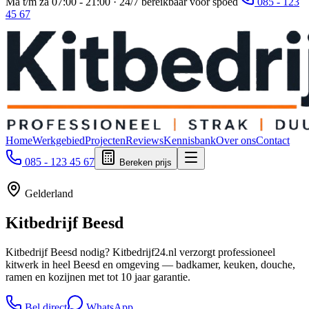
Ma t/m za 07:00 - 21:00 · 24/7 bereikbaar voor spoed
085 - 123
45 67
Home
Werkgebied
Projecten
Reviews
Kennisbank
Over ons
Contact
085 - 123 45 67
Bereken prijs
Gelderland
Kitbedrijf
Beesd
Kitbedrijf Beesd nodig? Kitbedrijf24.nl verzorgt professioneel
kitwerk in heel Beesd en omgeving — badkamer, keuken, douche,
ramen en kozijnen met tot 10 jaar garantie.
Bel direct
WhatsApp