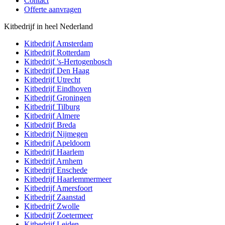
Contact
Offerte aanvragen
Kitbedrijf in heel Nederland
Kitbedrijf
Amsterdam
Kitbedrijf
Rotterdam
Kitbedrijf
's-Hertogenbosch
Kitbedrijf
Den Haag
Kitbedrijf
Utrecht
Kitbedrijf
Eindhoven
Kitbedrijf
Groningen
Kitbedrijf
Tilburg
Kitbedrijf
Almere
Kitbedrijf
Breda
Kitbedrijf
Nijmegen
Kitbedrijf
Apeldoorn
Kitbedrijf
Haarlem
Kitbedrijf
Arnhem
Kitbedrijf
Enschede
Kitbedrijf
Haarlemmermeer
Kitbedrijf
Amersfoort
Kitbedrijf
Zaanstad
Kitbedrijf
Zwolle
Kitbedrijf
Zoetermeer
Kitbedrijf
Leiden