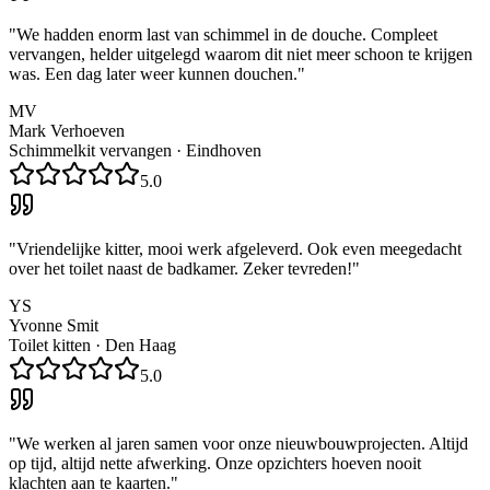
"
We hadden enorm last van schimmel in de douche. Compleet
vervangen, helder uitgelegd waarom dit niet meer schoon te krijgen
was. Een dag later weer kunnen douchen.
"
MV
Mark Verhoeven
Schimmelkit vervangen
·
Eindhoven
5.0
"
Vriendelijke kitter, mooi werk afgeleverd. Ook even meegedacht
over het toilet naast de badkamer. Zeker tevreden!
"
YS
Yvonne Smit
Toilet kitten
·
Den Haag
5.0
"
We werken al jaren samen voor onze nieuwbouwprojecten. Altijd
op tijd, altijd nette afwerking. Onze opzichters hoeven nooit
klachten aan te kaarten.
"