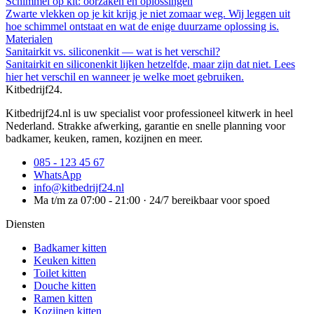
Schimmel op kit: oorzaken en oplossingen
Zwarte vlekken op je kit krijg je niet zomaar weg. Wij leggen uit
hoe schimmel ontstaat en wat de enige duurzame oplossing is.
Materialen
Sanitairkit vs. siliconenkit — wat is het verschil?
Sanitairkit en siliconenkit lijken hetzelfde, maar zijn dat niet. Lees
hier het verschil en wanneer je welke moet gebruiken.
Kitbedrijf24
.
Kitbedrijf24.nl is uw specialist voor professioneel kitwerk in heel
Nederland. Strakke afwerking, garantie en snelle planning voor
badkamer, keuken, ramen, kozijnen en meer.
085 - 123 45 67
WhatsApp
info@kitbedrijf24.nl
Ma t/m za 07:00 - 21:00 · 24/7 bereikbaar voor spoed
Diensten
Badkamer kitten
Keuken kitten
Toilet kitten
Douche kitten
Ramen kitten
Kozijnen kitten