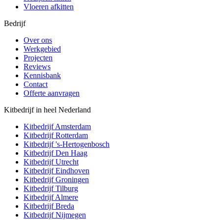
Vloeren afkitten
Bedrijf
Over ons
Werkgebied
Projecten
Reviews
Kennisbank
Contact
Offerte aanvragen
Kitbedrijf in heel Nederland
Kitbedrijf
Amsterdam
Kitbedrijf
Rotterdam
Kitbedrijf
's-Hertogenbosch
Kitbedrijf
Den Haag
Kitbedrijf
Utrecht
Kitbedrijf
Eindhoven
Kitbedrijf
Groningen
Kitbedrijf
Tilburg
Kitbedrijf
Almere
Kitbedrijf
Breda
Kitbedrijf
Nijmegen