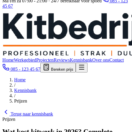
Ma t/m za 07:00 - 21:00 · 24/7 bereikbaar voor spoed
085 - 123
45 67
Home
Werkgebied
Projecten
Reviews
Kennisbank
Over ons
Contact
085 - 123 45 67
Bereken prijs
Home
/
Kennisbank
/
Prijzen
Terug naar kennisbank
Prijzen
Wat kost kitwerk in 2026? Complete