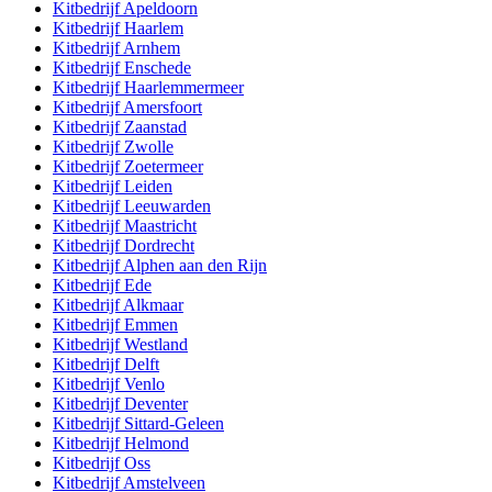
Kitbedrijf
Apeldoorn
Kitbedrijf
Haarlem
Kitbedrijf
Arnhem
Kitbedrijf
Enschede
Kitbedrijf
Haarlemmermeer
Kitbedrijf
Amersfoort
Kitbedrijf
Zaanstad
Kitbedrijf
Zwolle
Kitbedrijf
Zoetermeer
Kitbedrijf
Leiden
Kitbedrijf
Leeuwarden
Kitbedrijf
Maastricht
Kitbedrijf
Dordrecht
Kitbedrijf
Alphen aan den Rijn
Kitbedrijf
Ede
Kitbedrijf
Alkmaar
Kitbedrijf
Emmen
Kitbedrijf
Westland
Kitbedrijf
Delft
Kitbedrijf
Venlo
Kitbedrijf
Deventer
Kitbedrijf
Sittard-Geleen
Kitbedrijf
Helmond
Kitbedrijf
Oss
Kitbedrijf
Amstelveen