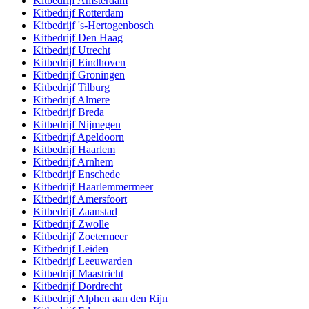
Kitbedrijf
Amsterdam
Kitbedrijf
Rotterdam
Kitbedrijf
's-Hertogenbosch
Kitbedrijf
Den Haag
Kitbedrijf
Utrecht
Kitbedrijf
Eindhoven
Kitbedrijf
Groningen
Kitbedrijf
Tilburg
Kitbedrijf
Almere
Kitbedrijf
Breda
Kitbedrijf
Nijmegen
Kitbedrijf
Apeldoorn
Kitbedrijf
Haarlem
Kitbedrijf
Arnhem
Kitbedrijf
Enschede
Kitbedrijf
Haarlemmermeer
Kitbedrijf
Amersfoort
Kitbedrijf
Zaanstad
Kitbedrijf
Zwolle
Kitbedrijf
Zoetermeer
Kitbedrijf
Leiden
Kitbedrijf
Leeuwarden
Kitbedrijf
Maastricht
Kitbedrijf
Dordrecht
Kitbedrijf
Alphen aan den Rijn