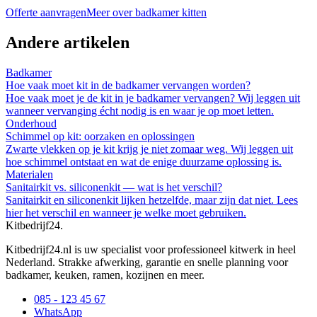
Offerte aanvragen
Meer over
badkamer kitten
Andere artikelen
Badkamer
Hoe vaak moet kit in de badkamer vervangen worden?
Hoe vaak moet je de kit in je badkamer vervangen? Wij leggen uit
wanneer vervanging écht nodig is en waar je op moet letten.
Onderhoud
Schimmel op kit: oorzaken en oplossingen
Zwarte vlekken op je kit krijg je niet zomaar weg. Wij leggen uit
hoe schimmel ontstaat en wat de enige duurzame oplossing is.
Materialen
Sanitairkit vs. siliconenkit — wat is het verschil?
Sanitairkit en siliconenkit lijken hetzelfde, maar zijn dat niet. Lees
hier het verschil en wanneer je welke moet gebruiken.
Kitbedrijf24
.
Kitbedrijf24.nl is uw specialist voor professioneel kitwerk in heel
Nederland. Strakke afwerking, garantie en snelle planning voor
badkamer, keuken, ramen, kozijnen en meer.
085 - 123 45 67
WhatsApp