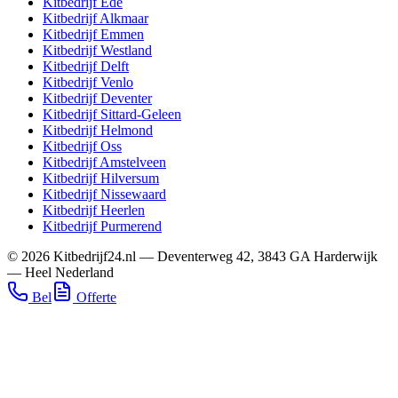
Kitbedrijf
Ede
Kitbedrijf
Alkmaar
Kitbedrijf
Emmen
Kitbedrijf
Westland
Kitbedrijf
Delft
Kitbedrijf
Venlo
Kitbedrijf
Deventer
Kitbedrijf
Sittard-Geleen
Kitbedrijf
Helmond
Kitbedrijf
Oss
Kitbedrijf
Amstelveen
Kitbedrijf
Hilversum
Kitbedrijf
Nissewaard
Kitbedrijf
Heerlen
Kitbedrijf
Purmerend
©
2026
Kitbedrijf24.nl
—
Deventerweg 42
,
3843 GA
Harderwijk
—
Heel Nederland
Bel
Offerte