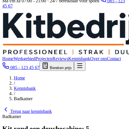
Ma t/m za 07:00 - 21:00 · 24/7 bereikbaar voor spoed
085 - 123
45 67
Home
Werkgebied
Projecten
Reviews
Kennisbank
Over ons
Contact
085 - 123 45 67
Bereken prijs
Home
/
Kennisbank
/
Badkamer
Terug naar kennisbank
Badkamer
Kit rond een douchecabine: 5