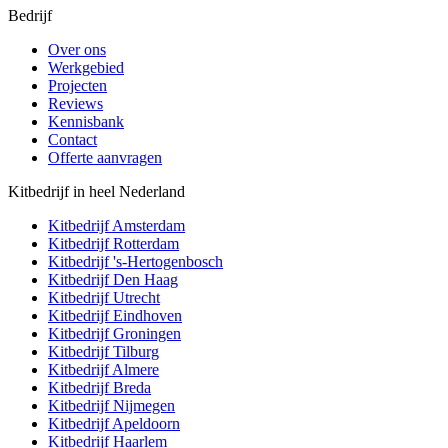
Bedrijf
Over ons
Werkgebied
Projecten
Reviews
Kennisbank
Contact
Offerte aanvragen
Kitbedrijf in heel Nederland
Kitbedrijf
Amsterdam
Kitbedrijf
Rotterdam
Kitbedrijf
's-Hertogenbosch
Kitbedrijf
Den Haag
Kitbedrijf
Utrecht
Kitbedrijf
Eindhoven
Kitbedrijf
Groningen
Kitbedrijf
Tilburg
Kitbedrijf
Almere
Kitbedrijf
Breda
Kitbedrijf
Nijmegen
Kitbedrijf
Apeldoorn
Kitbedrijf
Haarlem