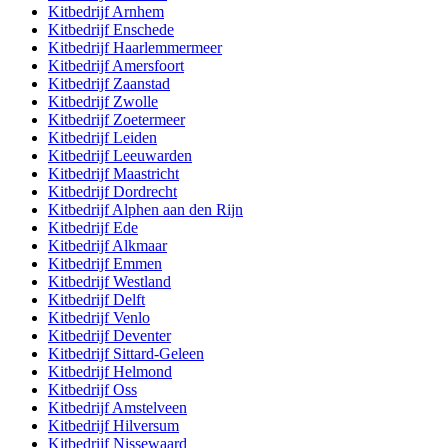
Kitbedrijf
Arnhem
Kitbedrijf
Enschede
Kitbedrijf
Haarlemmermeer
Kitbedrijf
Amersfoort
Kitbedrijf
Zaanstad
Kitbedrijf
Zwolle
Kitbedrijf
Zoetermeer
Kitbedrijf
Leiden
Kitbedrijf
Leeuwarden
Kitbedrijf
Maastricht
Kitbedrijf
Dordrecht
Kitbedrijf
Alphen aan den Rijn
Kitbedrijf
Ede
Kitbedrijf
Alkmaar
Kitbedrijf
Emmen
Kitbedrijf
Westland
Kitbedrijf
Delft
Kitbedrijf
Venlo
Kitbedrijf
Deventer
Kitbedrijf
Sittard-Geleen
Kitbedrijf
Helmond
Kitbedrijf
Oss
Kitbedrijf
Amstelveen
Kitbedrijf
Hilversum
Kitbedrijf
Nissewaard