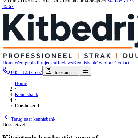
Ma t/m za 07:00 - 21:00 · 24/7 bereikbaar voor spoed
085 - 123
45 67
Home
Werkgebied
Projecten
Reviews
Kennisbank
Over ons
Contact
085 - 123 45 67
Bereken prijs
Home
/
Kennisbank
/
Doe-het-zelf
Terug naar kennisbank
Doe-het-zelf
Kitpistool: handmatig, accu of