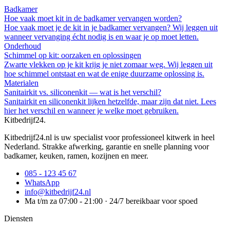
Badkamer
Hoe vaak moet kit in de badkamer vervangen worden?
Hoe vaak moet je de kit in je badkamer vervangen? Wij leggen uit
wanneer vervanging écht nodig is en waar je op moet letten.
Onderhoud
Schimmel op kit: oorzaken en oplossingen
Zwarte vlekken op je kit krijg je niet zomaar weg. Wij leggen uit
hoe schimmel ontstaat en wat de enige duurzame oplossing is.
Materialen
Sanitairkit vs. siliconenkit — wat is het verschil?
Sanitairkit en siliconenkit lijken hetzelfde, maar zijn dat niet. Lees
hier het verschil en wanneer je welke moet gebruiken.
Kitbedrijf24
.
Kitbedrijf24.nl is uw specialist voor professioneel kitwerk in heel
Nederland. Strakke afwerking, garantie en snelle planning voor
badkamer, keuken, ramen, kozijnen en meer.
085 - 123 45 67
WhatsApp
info@kitbedrijf24.nl
Ma t/m za 07:00 - 21:00 · 24/7 bereikbaar voor spoed
Diensten