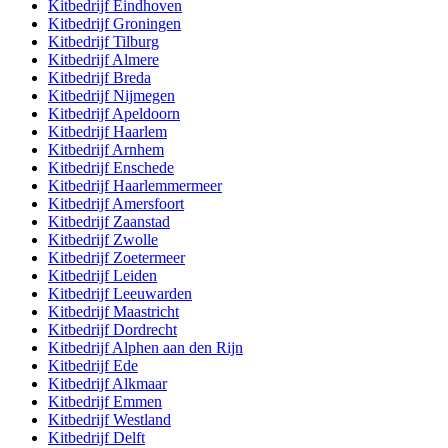
Kitbedrijf
Eindhoven
Kitbedrijf
Groningen
Kitbedrijf
Tilburg
Kitbedrijf
Almere
Kitbedrijf
Breda
Kitbedrijf
Nijmegen
Kitbedrijf
Apeldoorn
Kitbedrijf
Haarlem
Kitbedrijf
Arnhem
Kitbedrijf
Enschede
Kitbedrijf
Haarlemmermeer
Kitbedrijf
Amersfoort
Kitbedrijf
Zaanstad
Kitbedrijf
Zwolle
Kitbedrijf
Zoetermeer
Kitbedrijf
Leiden
Kitbedrijf
Leeuwarden
Kitbedrijf
Maastricht
Kitbedrijf
Dordrecht
Kitbedrijf
Alphen aan den Rijn
Kitbedrijf
Ede
Kitbedrijf
Alkmaar
Kitbedrijf
Emmen
Kitbedrijf
Westland
Kitbedrijf
Delft