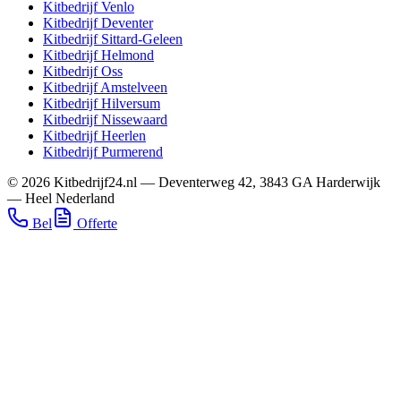
Kitbedrijf
Venlo
Kitbedrijf
Deventer
Kitbedrijf
Sittard-Geleen
Kitbedrijf
Helmond
Kitbedrijf
Oss
Kitbedrijf
Amstelveen
Kitbedrijf
Hilversum
Kitbedrijf
Nissewaard
Kitbedrijf
Heerlen
Kitbedrijf
Purmerend
©
2026
Kitbedrijf24.nl
—
Deventerweg 42
,
3843 GA
Harderwijk
—
Heel Nederland
Bel
Offerte