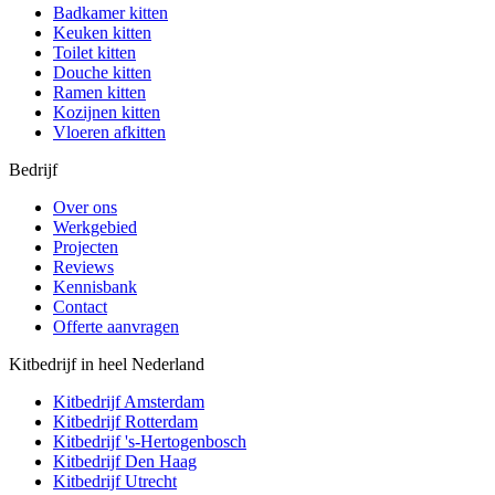
Badkamer kitten
Keuken kitten
Toilet kitten
Douche kitten
Ramen kitten
Kozijnen kitten
Vloeren afkitten
Bedrijf
Over ons
Werkgebied
Projecten
Reviews
Kennisbank
Contact
Offerte aanvragen
Kitbedrijf in heel Nederland
Kitbedrijf
Amsterdam
Kitbedrijf
Rotterdam
Kitbedrijf
's-Hertogenbosch
Kitbedrijf
Den Haag
Kitbedrijf
Utrecht