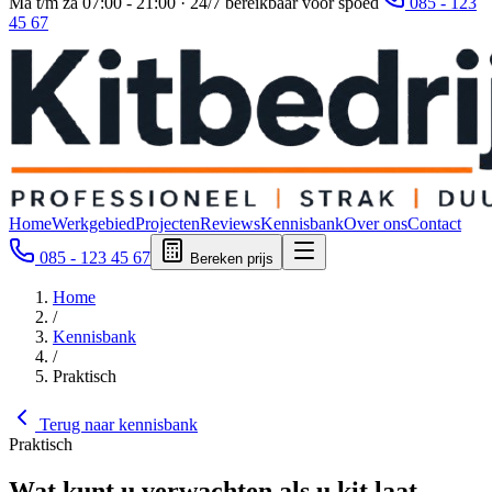
Ma t/m za 07:00 - 21:00 · 24/7 bereikbaar voor spoed
085 - 123
45 67
Home
Werkgebied
Projecten
Reviews
Kennisbank
Over ons
Contact
085 - 123 45 67
Bereken prijs
Home
/
Kennisbank
/
Praktisch
Terug naar kennisbank
Praktisch
Wat kunt u verwachten als u kit laat