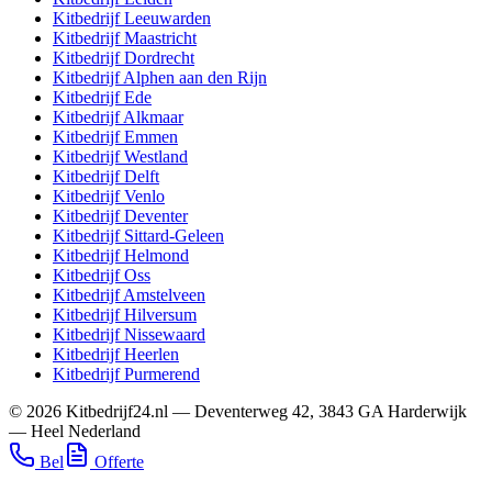
Kitbedrijf
Leeuwarden
Kitbedrijf
Maastricht
Kitbedrijf
Dordrecht
Kitbedrijf
Alphen aan den Rijn
Kitbedrijf
Ede
Kitbedrijf
Alkmaar
Kitbedrijf
Emmen
Kitbedrijf
Westland
Kitbedrijf
Delft
Kitbedrijf
Venlo
Kitbedrijf
Deventer
Kitbedrijf
Sittard-Geleen
Kitbedrijf
Helmond
Kitbedrijf
Oss
Kitbedrijf
Amstelveen
Kitbedrijf
Hilversum
Kitbedrijf
Nissewaard
Kitbedrijf
Heerlen
Kitbedrijf
Purmerend
©
2026
Kitbedrijf24.nl
—
Deventerweg 42
,
3843 GA
Harderwijk
—
Heel Nederland
Bel
Offerte