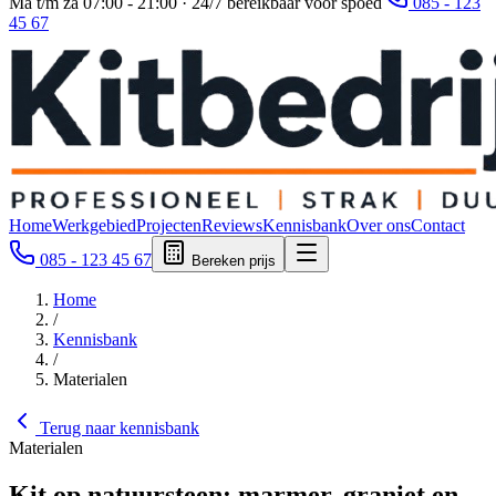
Ma t/m za 07:00 - 21:00 · 24/7 bereikbaar voor spoed
085 - 123
45 67
Home
Werkgebied
Projecten
Reviews
Kennisbank
Over ons
Contact
085 - 123 45 67
Bereken prijs
Home
/
Kennisbank
/
Materialen
Terug naar kennisbank
Materialen
Kit op natuursteen: marmer, graniet en