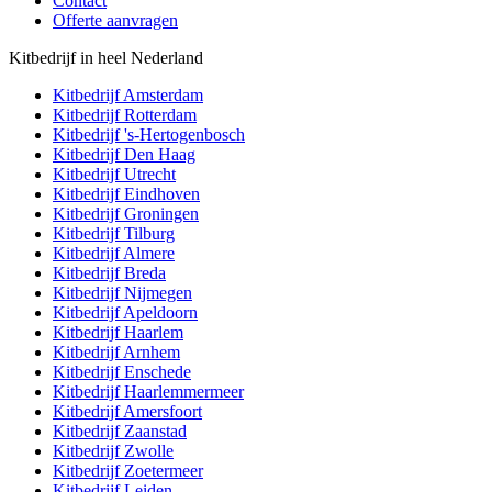
Contact
Offerte aanvragen
Kitbedrijf in heel Nederland
Kitbedrijf
Amsterdam
Kitbedrijf
Rotterdam
Kitbedrijf
's-Hertogenbosch
Kitbedrijf
Den Haag
Kitbedrijf
Utrecht
Kitbedrijf
Eindhoven
Kitbedrijf
Groningen
Kitbedrijf
Tilburg
Kitbedrijf
Almere
Kitbedrijf
Breda
Kitbedrijf
Nijmegen
Kitbedrijf
Apeldoorn
Kitbedrijf
Haarlem
Kitbedrijf
Arnhem
Kitbedrijf
Enschede
Kitbedrijf
Haarlemmermeer
Kitbedrijf
Amersfoort
Kitbedrijf
Zaanstad
Kitbedrijf
Zwolle
Kitbedrijf
Zoetermeer
Kitbedrijf
Leiden