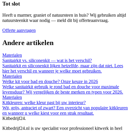
Tot slot
Heeft u marmer, graniet of natuursteen in huis? Wij gebruiken altijd
natuursteenkit waar nodig — meld dit bij offerteaanvraag.
Offerte aanvragen
Andere artikelen
Materialen
Sanitairkit vs. siliconenkit — wat is het verschil?
Sanitairkit en siliconenkit lijken hetzelfde, maar zijn dat niet. Lees
hier het verschil en wanneer je welke moet gebruiken.
Materialen
Welke kit voor bad en douche? Onze keuze in 2026
Welke sanitairkit gebruik je rond bad en douche voor maximale
levensduur? Wij vergelijken de beste merken en typen voor 2026.
Materialen
Kitkleuren: welke kleur past bij uw interieur?
Wit, grijs, antraciet of zwart? Een overzicht van populaire kitkleuren
en wanneer u welke kiest voor een strak resultaat.
Kitbedrijf24
.
Kitbedrijf24.nl is uw specialist voor professioneel kitwerk in heel