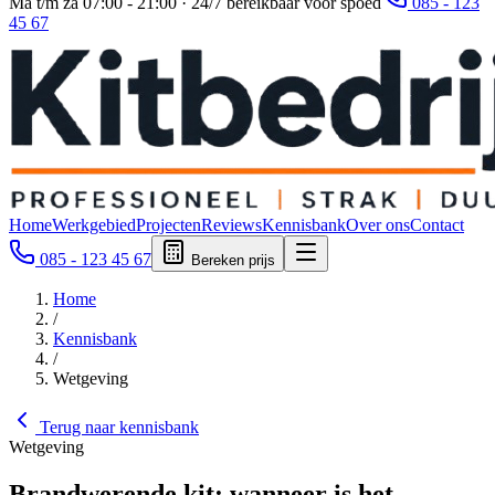
Ma t/m za 07:00 - 21:00 · 24/7 bereikbaar voor spoed
085 - 123
45 67
Home
Werkgebied
Projecten
Reviews
Kennisbank
Over ons
Contact
085 - 123 45 67
Bereken prijs
Home
/
Kennisbank
/
Wetgeving
Terug naar kennisbank
Wetgeving
Brandwerende kit: wanneer is het