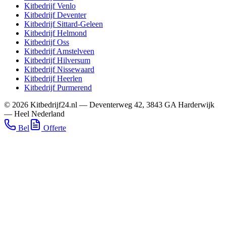
Kitbedrijf
Venlo
Kitbedrijf
Deventer
Kitbedrijf
Sittard-Geleen
Kitbedrijf
Helmond
Kitbedrijf
Oss
Kitbedrijf
Amstelveen
Kitbedrijf
Hilversum
Kitbedrijf
Nissewaard
Kitbedrijf
Heerlen
Kitbedrijf
Purmerend
©
2026
Kitbedrijf24.nl
—
Deventerweg 42
,
3843 GA
Harderwijk
—
Heel Nederland
Bel
Offerte