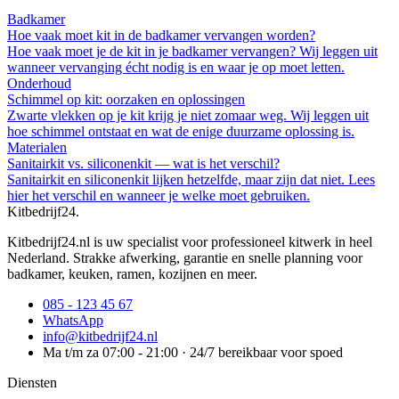
Badkamer
Hoe vaak moet kit in de badkamer vervangen worden?
Hoe vaak moet je de kit in je badkamer vervangen? Wij leggen uit
wanneer vervanging écht nodig is en waar je op moet letten.
Onderhoud
Schimmel op kit: oorzaken en oplossingen
Zwarte vlekken op je kit krijg je niet zomaar weg. Wij leggen uit
hoe schimmel ontstaat en wat de enige duurzame oplossing is.
Materialen
Sanitairkit vs. siliconenkit — wat is het verschil?
Sanitairkit en siliconenkit lijken hetzelfde, maar zijn dat niet. Lees
hier het verschil en wanneer je welke moet gebruiken.
Kitbedrijf24
.
Kitbedrijf24.nl is uw specialist voor professioneel kitwerk in heel
Nederland. Strakke afwerking, garantie en snelle planning voor
badkamer, keuken, ramen, kozijnen en meer.
085 - 123 45 67
WhatsApp
info@kitbedrijf24.nl
Ma t/m za 07:00 - 21:00 · 24/7 bereikbaar voor spoed
Diensten