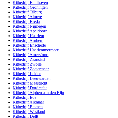
Kitbedrijf
Eindhoven
Kitbedrijf
Groningen
Kitbedrijf
Tilburg
Kitbedrijf
Almere
Kitbedrijf
Breda
Kitbedrijf
Nijmegen
Kitbedrijf
Apeldoorn
Kitbedrijf
Haarlem
Kitbedrijf
Arnhem
Kitbedrijf
Enschede
Kitbedrijf
Haarlemmermeer
Kitbedrijf
Amersfoort
Kitbedrijf
Zaanstad
Kitbedrijf
Zwolle
Kitbedrijf
Zoetermeer
Kitbedrijf
Leiden
Kitbedrijf
Leeuwarden
Kitbedrijf
Maastricht
Kitbedrijf
Dordrecht
Kitbedrijf
Alphen aan den Rijn
Kitbedrijf
Ede
Kitbedrijf
Alkmaar
Kitbedrijf
Emmen
Kitbedrijf
Westland
Kitbedrijf
Delft