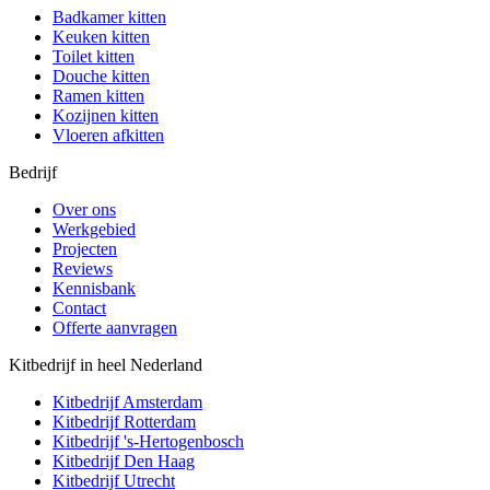
Badkamer kitten
Keuken kitten
Toilet kitten
Douche kitten
Ramen kitten
Kozijnen kitten
Vloeren afkitten
Bedrijf
Over ons
Werkgebied
Projecten
Reviews
Kennisbank
Contact
Offerte aanvragen
Kitbedrijf in heel Nederland
Kitbedrijf
Amsterdam
Kitbedrijf
Rotterdam
Kitbedrijf
's-Hertogenbosch
Kitbedrijf
Den Haag
Kitbedrijf
Utrecht